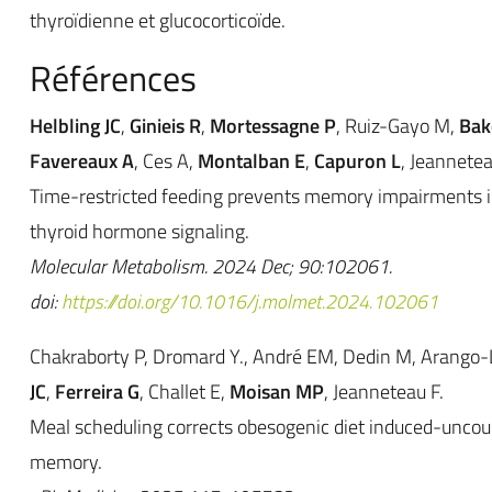
thyroïdienne et glucocorticoïde.
Références
Helbling JC
,
Ginieis R
,
Mortessagne P
, Ruiz-Gayo M,
Bak
Favereaux A
, Ces A,
Montalban E
,
Capuron L
, Jeannetea
Time-restricted feeding prevents memory impairments i
thyroid hormone signaling.
Molecular Metabolism. 2024 Dec; 90:102061.
doi:
https://doi.org/10.1016/j.molmet.2024.102061
Chakraborty P, Dromard Y., André EM, Dedin M, Arango
JC
,
Ferreira G
, Challet E,
Moisan MP
, Jeanneteau F.
Meal scheduling corrects obesogenic diet induced-uncoup
memory.