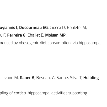
oyiannis I
,
Ducourneau EG
, Ciocca D, Bouleté IM,
u F,
Ferreira G
, Challet E,
Moisan MP
.
nduced by obesogenic diet consumption, via hippocampal
-Lievano M,
Raner A
, Besnard A, Santos Silva T,
Helbling
ling of cortico-hippocampal activities supporting