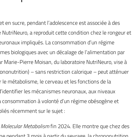
t en sucre, pendant l’adolescence est associée à des
e NutriNeuro, a reproduit cette condition chez le rongeur et
 neuronaux impliqués. La consommation d’un régime
mes biologiques avec un décalage de l’alimentation par
ar Marie-Pierre Moisan, du laboratoire NutriNeuro, vise à
ononutrition) – sans restriction calorique – peut atténuer
 le métabolisme, le cerveau et les fonctions de la
 d’identifier les mécanismes neuronaux, aux niveaux
r la consommation à volonté d’un régime obésogène et
bliés récemment sur le sujet :
s
Molecular Metabolism
fin 2024. Elle montre que chez des
 pendant 3 mois à partir du sevrage, la chrononutrition