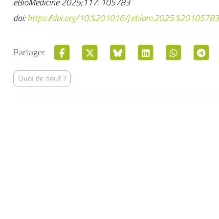
eBioMedicine 2025;117: 105783
doi:
https://doi.org/10.%201016/j.ebiom.2025.%20105783
Partager
Quoi de neuf ?