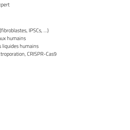
xpert
(fibroblastes, IPSCs, …)
raux humains
s liquides humains
ectroporation, CRISPR-Cas9