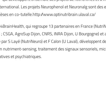
’international. Les projets Neurophenol et Neuronalg sont des
hèses en co-tutelle.http://www.optinutribrain.ulaval.ca/
od4BrainHealth, qui regroupe 13 partenaires en France (Nutr
y ; CSGA, AgroSup Dijon, CNRS, INRA Dijon, U Bourgogne) et 
mé par S Layé (NutriNeuro) et F Calon (U Laval), développent d
 nutriment-sensing, traitement des signaux sensoriels, mic
tives et psychiatriques.