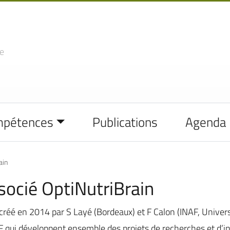
e
mpétences
Publications
Agenda
ain
socié OptiNutriBrain
, créé en 2014 par S Layé (Bordeaux) et F Calon (INAF, Univers
F qui développent ensemble des projets de recherches et d’