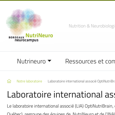
Nutrition
& Neurobiologi
Nutrineuro
Ressources et co
Notre laboratoire
Laboratoire international associé OptiNutriBr
Laboratoire international as
Le laboratoire international associé (LIA) OptiNutriBrain
Québec), regroupe des équipes de NutriNeuro et de l’INA