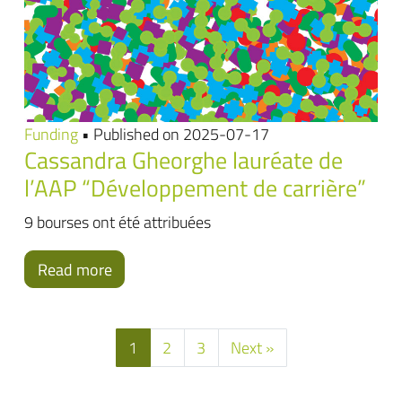
Funding
• Published on 2025-07-17
Cassandra Gheorghe lauréate de
l’AAP “Développement de carrière”
9 bourses ont été attribuées
Read more
1
2
3
Next »