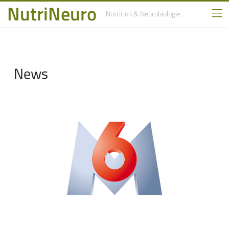
NutriNeuro
Nutrition
& Neurobiologie
News