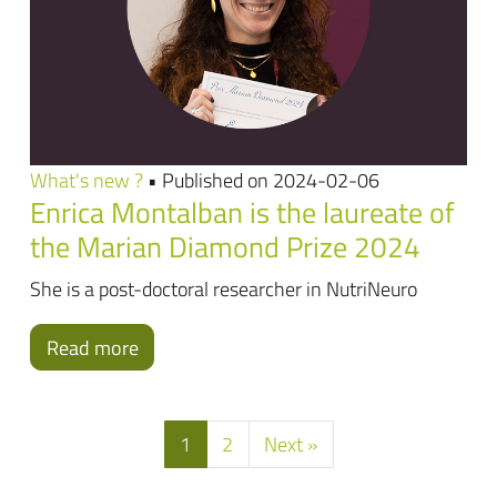
What's new ?
• Published on 2024-02-06
Enrica Montalban is the laureate of
the Marian Diamond Prize 2024
She is a post-doctoral researcher in NutriNeuro
Read more
1
2
Next »