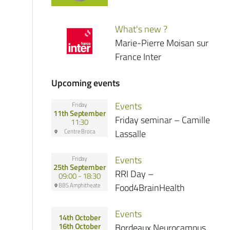
What's new ?
Marie-Pierre Moisan sur
France Inter
Upcoming events
Events
Friday
11th September
Friday seminar – Camille
11:30
Centre Broca
Lassalle
Events
Friday
25th September
RRI Day –
09:00 - 18:30
BBS Amphitheate
Food4BrainHealth
Events
14th October
Bordeaux Neurocampus
16th October