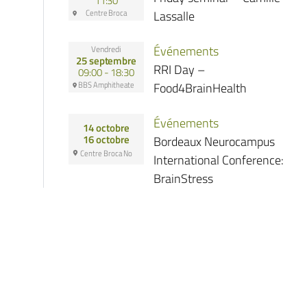
11:30
Centre Broca
Lassalle
Événements
Vendredi
25 septembre
RRI Day –
09:00 - 18:30
BBS Amphitheate
Food4BrainHealth
Événements
14 octobre
Bordeaux Neurocampus
16 octobre
Centre Broca No
International Conference:
BrainStress