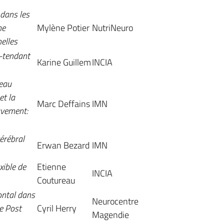
dans les
me
Mylène Potier
NutriNeuro
elles
s-tendant
Karine Guillem
INCIA
seau
et la
Marc Deffains
IMN
uvement:
cérébral
Erwan Bezard
IMN
xible de
Etienne
INCIA
Coutureau
ontal dans
Neurocentre
e Post
Cyril Herry
Magendie