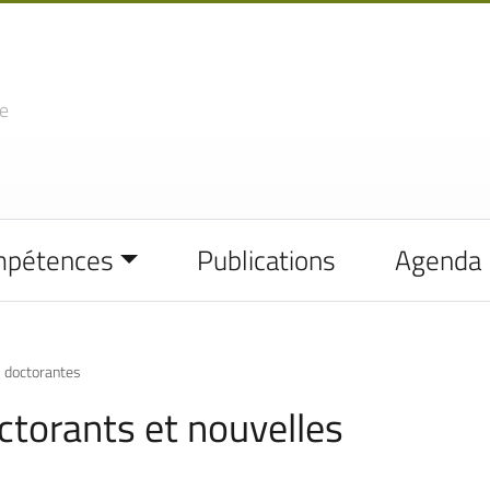
e
mpétences
Publications
Agenda
s doctorantes
torants et nouvelles