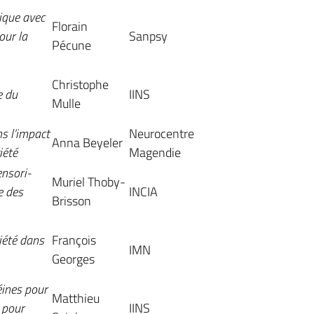
ique avec
Florain
our la
Sanpsy
Pécune
Christophe
e du
IINS
Mulle
ns l’impact
Neurocentre
Anna Beyeler
iété
Magendie
ensori-
Muriel Thoby-
e des
INCIA
Brisson
xiété dans
François
IMN
Georges
éines pour
Matthieu
 pour
IINS