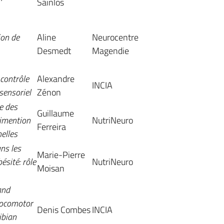
Sainlos
ion de
Aline
Neurocentre
Desmedt
Magendie
 contrôle
Alexandre
INCIA
 sensoriel
Zénon
e des
Guillaume
limention
NutriNeuro
Ferreira
elles
ns les
Marie-Pierre
ésité: rôle
NutriNeuro
Moisan
and
locomotor
Denis Combes
INCIA
ibian