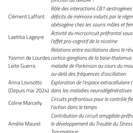
Rôle des interactions CB1-œstrogènes 
Clément Laffont
déficits de mémoire induits par le régi
obésogène chez les souris mâles et fem
Activité du microcircuit préfrontal sou
Laetitia Lageyre
l’effet pro-cognitif de la nicotine
Relations entre oscillations dans le ré
Yasmin de Lourdes
cortico-ganglions de la base-thalamus 
Leite Guerra
maladie de Parkinson au cours du mo
au-delà des fréquences d’oscillation
Anna Lovisotto
Exploration de l’espace extracellulaire 
(Depuis mai 2024)
dans les maladies neurodégénératives
Circuits préfrontaux pour le contrôle fle
Coline Marcelly
l’action dans le temps
Contribution du circuit amygdale-préfr
Amélie Maurel
le développement du Trouble du Stress
Traumatique