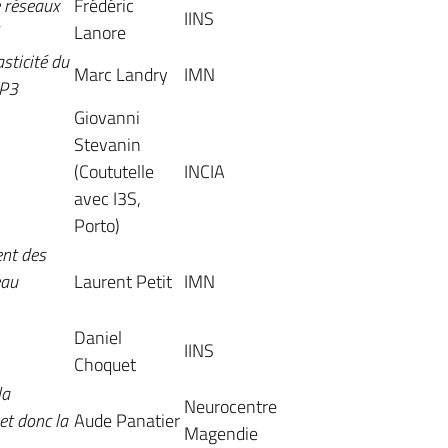
e réseaux
Frédéric
IINS
Lanore
asticité du
Marc Landry
IMN
FP3
Giovanni
Stevanin
(Coututelle
INCIA
avec I3S,
Porto)
ent des
eau
Laurent Petit
IMN
Daniel
IINS
Choquet
la
Neurocentre
et donc la
Aude Panatier
Magendie