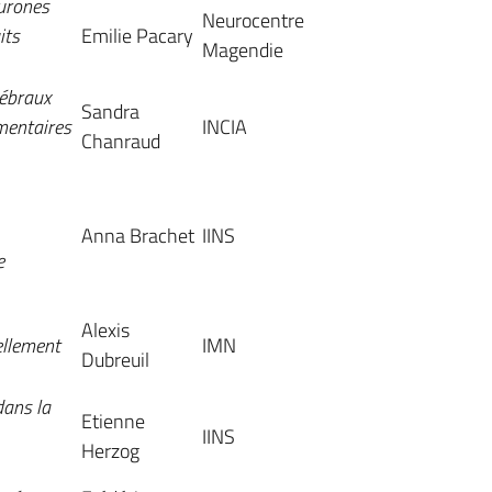
eurones
Neurocentre
its
Emilie Pacary
Magendie
rébraux
Sandra
mentaires
INCIA
Chanraud
Anna Brachet
IINS
e
Alexis
llement
IMN
Dubreuil
dans la
Etienne
IINS
Herzog