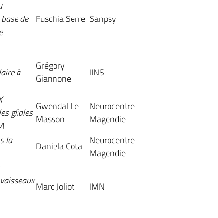
u
 base de
Fuschia Serre
Sanpsy
e
Grégory
aire à
IINS
Giannone
X
Gwendal Le
Neurocentre
es gliales
Masson
Magendie
LA
s la
Neurocentre
Daniela Cota
Magendie
 vaisseaux
Marc Joliot
IMN