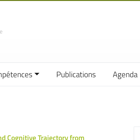
e
mpétences
Publications
Agenda
nd Cognitive Trajectory from