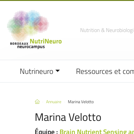
Nutrition
& Neurobiologi
Nutrineuro
Ressources et co
Annuaire
Marina Velotto
Marina Velotto
Équipe :
Brain Nutrient Sensing a